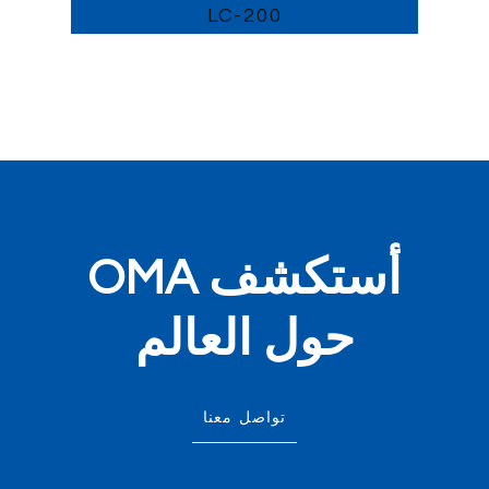
LC-200
أستكشف OMA
حول العالم
تواصل معنا