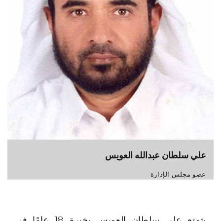
علي سلطان عبدالله العويس
عضو مجلس الإدارة
يتمتع علي سلطان العويس بخبرة 18 عامًا في